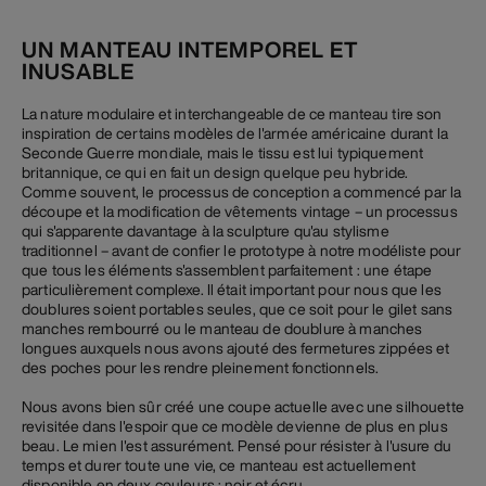
UN MANTEAU INTEMPOREL ET
INUSABLE
La nature modulaire et interchangeable de ce manteau tire son
inspiration de certains modèles de l'armée américaine durant la
Seconde Guerre mondiale, mais le tissu est lui typiquement
britannique, ce qui en fait un design quelque peu hybride.
Comme souvent, le processus de conception a commencé par la
découpe et la modification de vêtements vintage – un processus
qui s'apparente davantage à la sculpture qu'au stylisme
traditionnel – avant de confier le prototype à notre modéliste pour
que tous les éléments s'assemblent parfaitement : une étape
particulièrement complexe. Il était important pour nous que les
doublures soient portables seules, que ce soit pour le gilet sans
manches rembourré ou le manteau de doublure à manches
longues auxquels nous avons ajouté des fermetures zippées et
des poches pour les rendre pleinement fonctionnels.
Nous avons bien sûr créé une coupe actuelle avec une silhouette
revisitée dans l'espoir que ce modèle devienne de plus en plus
beau. Le mien l'est assurément. Pensé pour résister à l'usure du
temps et durer toute une vie, ce manteau est actuellement
disponible en deux couleurs : noir et écru.