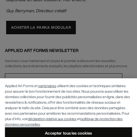
Guy Berryman, Directeur créatif
ACHETER LA PARKA MODULAR
APPLIED ART FORMS NEWSLETTER
Inscrivez-vous maintenant et soyez le premier à découvrir les nouvelles
collections, les événements exclusifs, les playlists sélectionnées et plus encore.
Applied Art Forms et
partenaires
utilisent des cookies et techniques similaires
pour assurer le bon fonctionnement de nos sites. Nous pouvons aussi utiliser les
INFOS
données collectées pour fournir des publicités personnalisées en ligne, dans des
newsletters & notifications, offrir des fonctionnalités de réseaux sociaux et
analyser le trafic du site. Cela peut être combiné avec des données partagées
APPLIED ART FORMS
Confidentialité
avec nos partenaires pour améliorer les recommandations personnalisées. Pour
plus d'info, voir
déclaration relative aux cookies
et
politique de protection des
données personnelles
.
Accepter tous les cookies